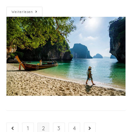
Six
Weiterlesen
Senses
–
Yao
Noi
–
Thailand
1
2
3
4
Gehe zur vorherigen Seite
Gehe zur nächsten S