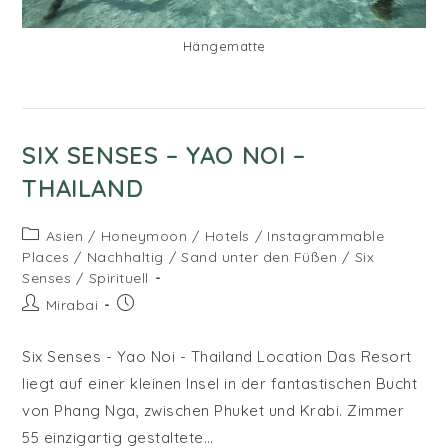
Hängematte
SIX SENSES – YAO NOI –
THAILAND
Beitrags-
Asien
/
Honeymoon
/
Hotels
/
Instagrammable
Kategorie:
Places
/
Nachhaltig
/
Sand unter den Füßen
/
Six
Senses
/
Spirituell
Beitrags-
Beitrag
Mirabai
Autor:
veröffentlicht:
Six Senses - Yao Noi - Thailand Location Das Resort
liegt auf einer kleinen Insel in der fantastischen Bucht
von Phang Nga, zwischen Phuket und Krabi. Zimmer
55 einzigartig gestaltete…