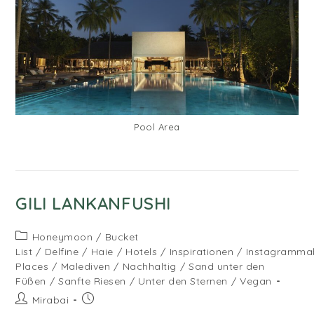
Pool Area
GILI LANKANFUSHI
Beitrags-
Honeymoon
/
Bucket
Kategorie:
List
/
Delfine
/
Haie
/
Hotels
/
Inspirationen
/
Instagramma
Places
/
Malediven
/
Nachhaltig
/
Sand unter den
Füßen
/
Sanfte Riesen
/
Unter den Sternen
/
Vegan
Beitrags-
Beitrag
Mirabai
Autor:
veröffentlicht: