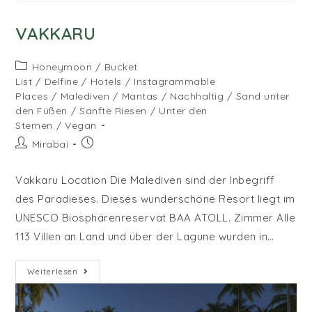
VAKKARU
Beitrags-
Honeymoon
/
Bucket
Kategorie:
List
/
Delfine
/
Hotels
/
Instagrammable
Places
/
Malediven
/
Mantas
/
Nachhaltig
/
Sand unter
den Füßen
/
Sanfte Riesen
/
Unter den
Sternen
/
Vegan
Beitrags-
Beitrag
Mirabai
Autor:
veröffentlicht:
Vakkaru Location Die Malediven sind der Inbegriff
des Paradieses. Dieses wunderschöne Resort liegt im
UNESCO Biosphärenreservat BAA ATOLL. Zimmer Alle
113 Villen an Land und über der Lagune wurden in…
Vakkaru
Weiterlesen