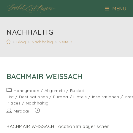
Zum
MENÜ
Inhalt
springen
NACHHALTIG
>
Blog
>
Nachhaltig
>
Seite 2
BACHMAIR WEISSACH
Beitrags-
Honeymoon
/
Allgemein
/
Bucket
Kategorie:
List
/
Destinationen
/
Europa
/
Hotels
/
Inspirationen
/
Ins
Places
/
Nachhaltig
Beitrags-
Beitrag
Mirabai
Autor:
veröffentlicht:
BACHMAIR WEISSACH Location Im bayerischen