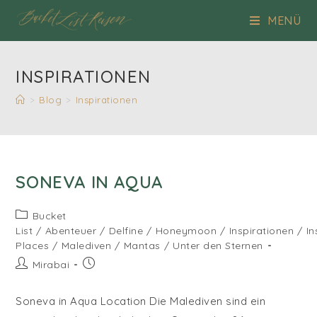
Zum
MENÜ
Inhalt
springen
INSPIRATIONEN
>
Blog
>
Inspirationen
SONEVA IN AQUA
Beitrags-
Bucket
Kategorie:
List
/
Abenteuer
/
Delfine
/
Honeymoon
/
Inspirationen
/
I
Places
/
Malediven
/
Mantas
/
Unter den Sternen
Beitrags-
Beitrag
Mirabai
Autor:
veröffentlicht:
Soneva in Aqua Location Die Malediven sind ein