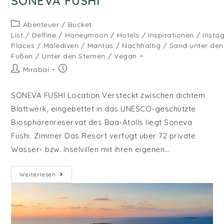
SONEVA FUSHI
Beitrags-
Abenteuer
/
Bucket
Kategorie:
List
/
Delfine
/
Honeymoon
/
Hotels
/
Inspirationen
/
Insta
Places
/
Malediven
/
Mantas
/
Nachhaltig
/
Sand unter den
Füßen
/
Unter den Sternen
/
Vegan
Beitrags-
Beitrag
Mirabai
Autor:
veröffentlicht:
SONEVA FUSHI Location Versteckt zwischen dichtem
Blattwerk, eingebettet in das UNESCO-geschützte
Biosphärenreservat des Baa-Atolls liegt Soneva
Fushi. Zimmer Das Resort verfügt über 72 private
Wasser- bzw. Inselvillen mit ihren eigenen…
Soneva
Weiterlesen
Fushi