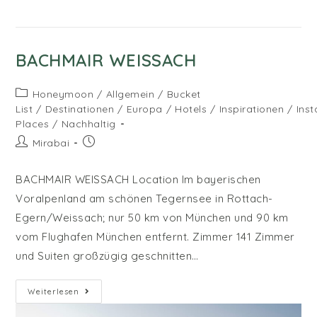
BACHMAIR WEISSACH
Beitrags-
Honeymoon
/
Allgemein
/
Bucket
Kategorie:
List
/
Destinationen
/
Europa
/
Hotels
/
Inspirationen
/
Ins
Places
/
Nachhaltig
Beitrags-
Beitrag
Mirabai
Autor:
veröffentlicht:
BACHMAIR WEISSACH Location Im bayerischen
Voralpenland am schönen Tegernsee in Rottach-
Egern/Weissach; nur 50 km von München und 90 km
vom Flughafen München entfernt. Zimmer 141 Zimmer
und Suiten großzügig geschnitten…
Bachmair
Weiterlesen
Weissach