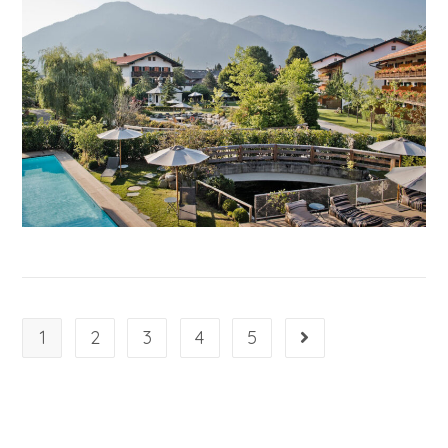
1
2
3
4
5
Gehe zur nächsten S