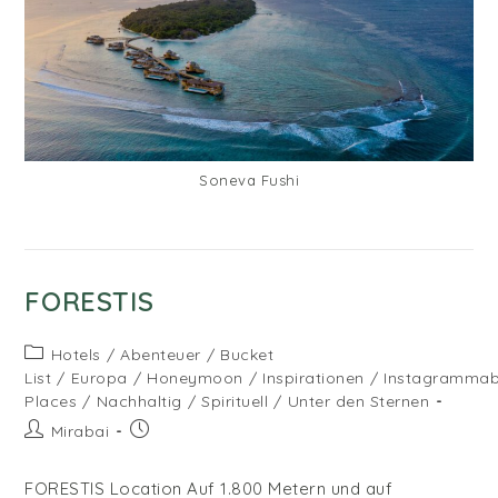
Soneva Fushi
FORESTIS
Beitrags-
Hotels
/
Abenteuer
/
Bucket
Kategorie:
List
/
Europa
/
Honeymoon
/
Inspirationen
/
Instagrammab
Places
/
Nachhaltig
/
Spirituell
/
Unter den Sternen
Beitrags-
Beitrag
Mirabai
Autor:
veröffentlicht:
FORESTIS Location Auf 1.800 Metern und auf