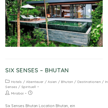
SIX SENSES – BHUTAN
Beitrags-
Hotels
/
Abenteuer
/
Asien
/
Bhutan
/
Destinationen
/
I
Kategorie:
Senses
/
Spirituell
Beitrags-
Beitrag
Mirabai
Autor:
veröffentlicht:
Six Senses Bhutan Location Bhutan, ein