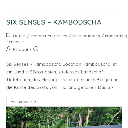
SIX SENSES – KAMBODSCHA
Beitrags-
Hotels
/
Abenteuer
/
Asien
/
Destinationen
/
Nachhaltig
Kategorie:
Senses
Beitrags-
Beitrag
Mirabai
Autor:
veröffentlicht:
Six Senses - Kambodscha Location Kambodscha ist
ein Land in Südostasien, zu dessen Landschaft
Tiefebenen, das Mekong-Delta, aber auch Berge und
die Küste des Golfs von Thailand gehören. Das Six…
Six
Weiterlesen
Senses
–
Kambodscha