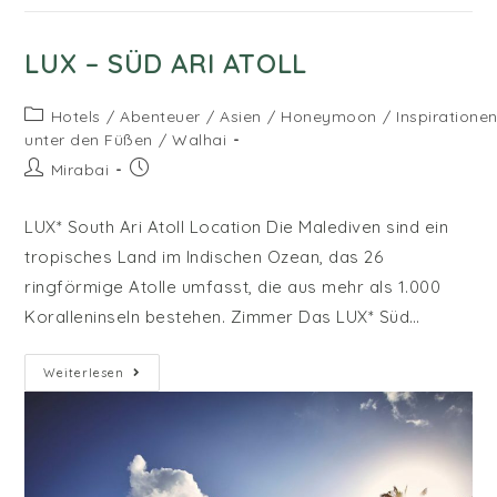
LUX – SÜD ARI ATOLL
Beitrags-
Hotels
/
Abenteuer
/
Asien
/
Honeymoon
/
Inspiratione
Kategorie:
unter den Füßen
/
Walhai
Beitrags-
Beitrag
Mirabai
Autor:
veröffentlicht:
LUX* South Ari Atoll Location Die Malediven sind ein
tropisches Land im Indischen Ozean, das 26
ringförmige Atolle umfasst, die aus mehr als 1.000
Koralleninseln bestehen. Zimmer Das LUX* Süd…
LUX
Weiterlesen
–
Süd
Ari
Atoll