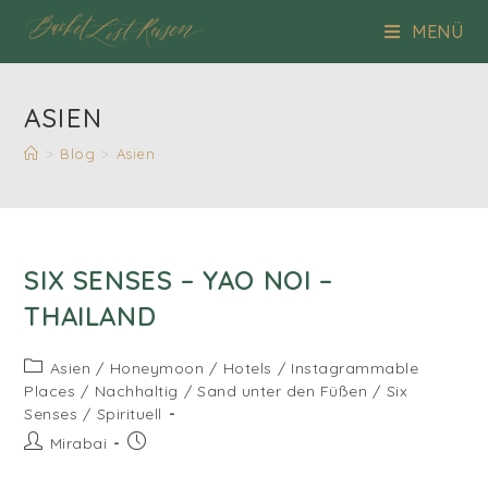
Zum
MENÜ
Inhalt
springen
ASIEN
>
Blog
>
Asien
SIX SENSES – YAO NOI –
THAILAND
Beitrags-
Asien
/
Honeymoon
/
Hotels
/
Instagrammable
Kategorie:
Places
/
Nachhaltig
/
Sand unter den Füßen
/
Six
Senses
/
Spirituell
Beitrags-
Beitrag
Mirabai
Autor:
veröffentlicht: