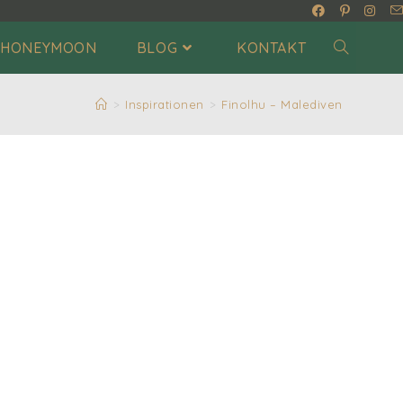
HONEYMOON
BLOG
KONTAKT
>
Inspirationen
>
Finolhu – Malediven