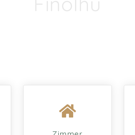
Finolhu
Zimmer