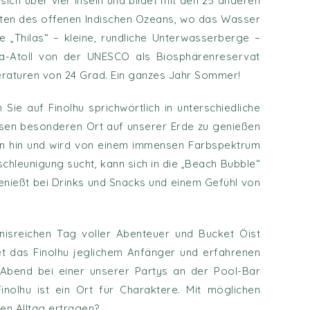
ch über vier Inseln und bildet mit den 25 anderen
iten des offenen Indischen Ozeans, wo das Wasser
e „Thilas“ – kleine, rundliche Unterwasserberge –
aa-Atoll von der UNESCO als Biosphärenreservat
eraturen von 24 Grad. Ein ganzes Jahr Sommer!
ie auf Finolhu sprichwörtlich in unterschiedliche
diesen besonderen Ort auf unserer Erde zu genießen
llen hin und wird von einem immensen Farbspektrum
hleunigung sucht, kann sich in die „Beach Bubble“
enießt bei Drinks und Snacks und einem Gefühl von
gnisreichen Tag voller Abenteuer und Bucket Öist
t das Finolhu jeglichem Anfänger und erfahrenen
 Abend bei einer unserer Partys an der Pool-Bar
nolhu ist ein Ort für Charaktere. Mit möglichen
den Alltag ertragen?