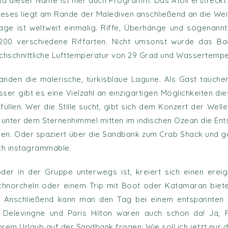
 dieser Name ist hier auch Programm. Das Atoll erstreckt si
Dieses liegt am Rande der Malediven anschließend an die We
age ist weltweit einmalig. Riffe, Überhänge und sogenannt
1200 verschiedene Riffarten. Nicht umsonst wurde das B
urchschnittliche Lufttemperatur von 29 Grad und Wassertemp
den die malerische, türkisblaue Lagune. Als Gast tauchen S
sser gibt es eine Vielzahl an einzigartigen Möglichkeiten 
füllen. Wer die Stille sucht, gibt sich dem Konzert der We
unter dem Sternenhimmel mitten im indischen Ozean die Entsc
eßen. Oder spaziert über die Sandbank zum Crab Shack und g
ch instagrammable.
der in der Gruppe unterwegs ist, kreiert sich einen erei
chnorcheln oder einem Trip mit Boot oder Katamaran biete
r. Anschließend kann man den Tag bei einem entspannten
Delevingne und Paris Hilton waren auch schon da! Ja, Fi
rem Urlaub auf der Sandbank fragen: Wie soll ich jetzt nur 