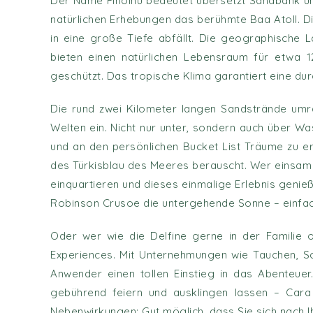
Der Name Finolhu bedeutet übersetzt Sandbank und
natürlichen Erhebungen das berühmte Baa Atoll. 
in eine große Tiefe abfällt. Die geographische L
bieten einen natürlichen Lebensraum für etwa 
geschützt. Das tropische Klima garantiert eine d
Die rund zwei Kilometer langen Sandstrände umran
Welten ein. Nicht nur unter, sondern auch über Wa
und an den persönlichen Bucket List Träume zu er
des Türkisblau des Meeres berauscht. Wer einsam 
einquartieren und dieses einmalige Erlebnis geni
Robinson Crusoe die untergehende Sonne – einfa
Oder wer wie die Delfine gerne in der Familie o
Experiences. Mit Unternehmungen wie Tauchen, S
Anwender einen tollen Einstieg in das Abenteue
gebührend feiern und ausklingen lassen – Cara 
Nebenwirkungen: Gut möglich, dass Sie sich nach Ih